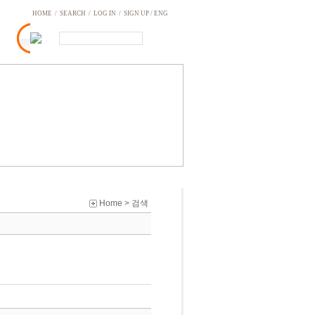
HOME
/
SEARCH
/
LOG IN
/
SIGN UP
/ ENG
Home > 검색