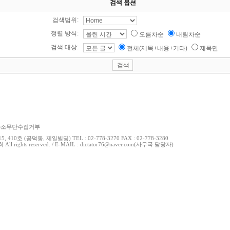
검색 옵션
검색범위:
정렬 방식:
오름차순
내림차순
검색 대상:
전체(제목+내용+기타)
제목만
주소무단수집거부
0호 (공덕동, 제일빌딩) TEL : 02-778-3270 FAX : 02-778-3280
 rights reserved. / E-MAIL : dictator76@naver.com(사무국 담당자)