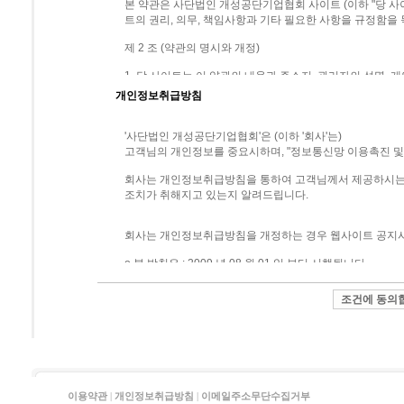
본 약관은 사단법인 개성공단기업협회 사이트 (이하 "당 사이
트의 권리, 의무, 책임사항과 기타 필요한 사항을 규정함을
제 2 조 (약관의 명시와 개정)
1. 당 사이트는 이 약관의 내용과 주소지, 관리자의 성명, 
있도록 당 사이트의 초기 서비스화면(전면)에 게시합니다.
개인정보취급방침
2 당 사이트는 약관의규제에관한법률, 전자거래기본법,
소비자보호법 등 관련법을 위배하지 않는 범위에서 이 약관
'사단법인 개성공단기업협회'은 (이하 '회사'는)
고객님의 개인정보를 중요시하며, "정보통신망 이용촉진 및
3. 당 사이트가 약관을 개정할 경우에는 적용일자 및 개정
용일자 전일까지 공지합니다.
회사는 개인정보취급방침을 통하여 고객님께서 제공하시는 
조치가 취해지고 있는지 알려드립니다.
4. 당 사이트는 귀하가 본 약관 내용에 동의하는 것을 조건
이트의 서비스 제공 행위 및 귀하의 서비스 사용 행위에는 
회사는 개인정보취급방침을 개정하는 경우 웹사이트 공지사
5. 이 약관에 동의하는 것은 정기적으로 웹을 방문하여 약
ο 본 방침은 : 2009 년 08 월 01 일 부터 시행됩니다.
못해 발생하는 이용자의 피해는 당 사이트에서 책임지지 않
■ 수집하는 개인정보 항목
6. 회원은 변경된 약관에 동의하지 않을 경우 회원 탈퇴(해
표시하지 아니하고 서비스를 계속 사용할 경우 약관의 변경
회사는 회원가입, 상담, 서비스 신청 등등을 위해 아래와 
7. 본 약관에 명시되지 않은 사항은 전기통신기본법, 전
타 관련 법령의 규정에 의합니다.
ο 수집항목 : 이름 , 생년월일 , 성별 , 로그인ID , 비밀번호 
명 , 부서 , 직책 , 회사전화번호 , 취미 , 결혼여부 , 기념일 
제 3 조 (용어의 정의)
쿠키 , 접속 IP 정보
이용약관
|
개인정보취급방침
|
이메일주소무단수집거부