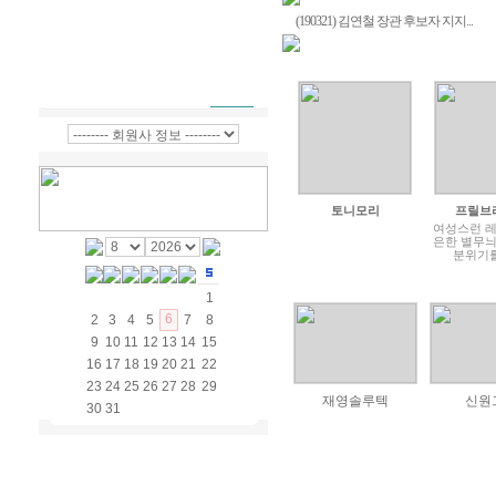
(190321) 김연철 장관 후보자 지지...
토니모리
프릴브
여성스런 
은한 별무
분위기
1
6
2
3
4
5
7
8
9
10
11
12
13
14
15
16
17
18
19
20
21
22
23
24
25
26
27
28
29
재영솔루텍
신원
30
31