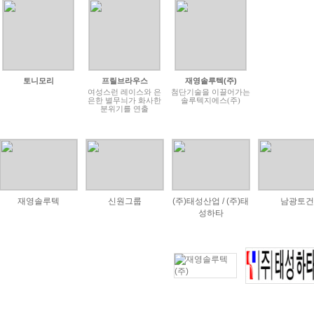
토니모리
프릴브라우스
재영솔루텍(주)
여성스런 레이스와 은
첨단기술을 이끌어가는
은한 별무늬가 화사한
솔루텍지에스(주)
분위기를 연출
재영솔루텍
신원그룹
(주)태성산업 / (주)태
남광토건
성하타