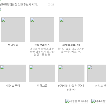
(190321) 김연철 장관 후보자 지지...
03/21
토니모리
프릴브라우스
재영솔루텍(주)
여성스런 레이스와 은
첨단기술을 이끌어가는
은한 별무늬가 화사한
솔루텍지에스(주)
분위기를 연출
재영솔루텍
신원그룹
(주)태성산업 / (주)태
남광토건
성하타